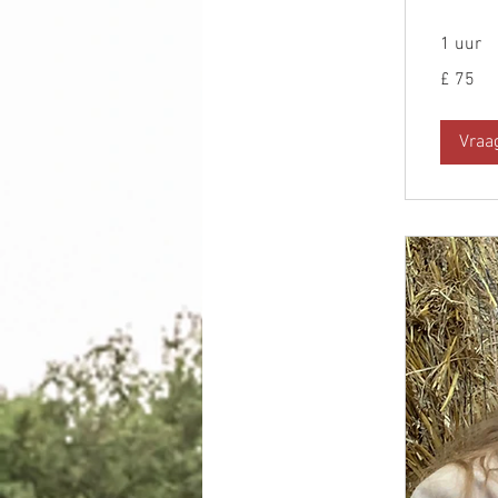
1 uur
75
£ 75
Britse
pond
Vraa