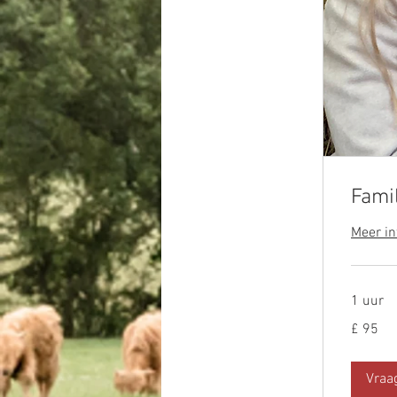
Fami
Meer in
1 uur
95
£ 95
Britse
pond
Vraa