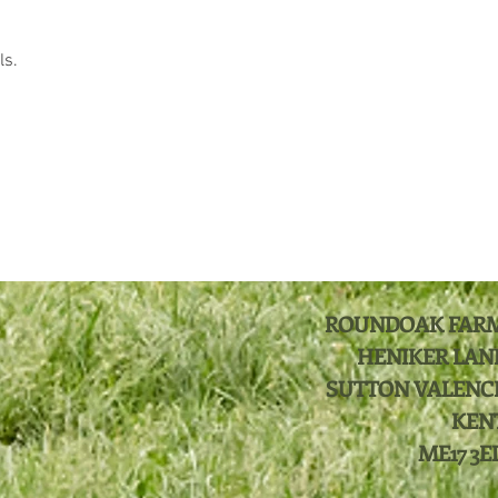
ls.
ROUNDOAK FAR
HENIKER LAN
SUTTON VALENC
KEN
ME17 3E