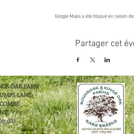
Google Maps a été bloqué en raison de
Partager cet é
NGS OAK FARM
UMPS LANE
COMBE
NT
17 1EU