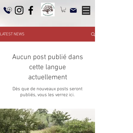
LATEST NEWS
Aucun post publié dans
cette langue
actuellement
Dès que de nouveaux posts seront
publiés, vous les verrez ici.
Roundoak Farm
Kings Oak Farm
Heniker Lane
Crumps Lane