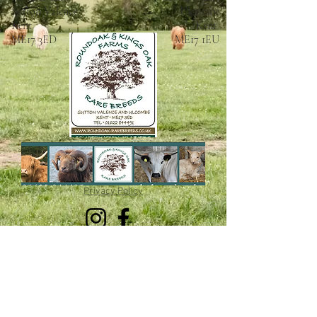
Sutton Valence
Ulcombe
Kent
Kent
ME17 3ED
ME17 1EU
Privacy Policy
ROUNDOAK FARM
HENIKER LANE
SUTTON VALENCE
KENT
ME17 3ED