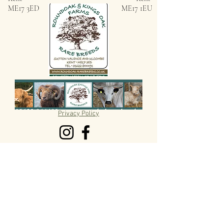
ME17 3ED
ME17 1EU
Privacy Policy
ROUNDOAK FARM
HENIKER LANE
SUTTON VALENCE
KENT
ME17 3ED